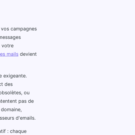
de vos campagnes
 messages
 votre
des mails
devient
e exigeante.
ct des
obsolètes, ou
tentent pas de
 domaine,
isseurs d'emails.
atif : chaque