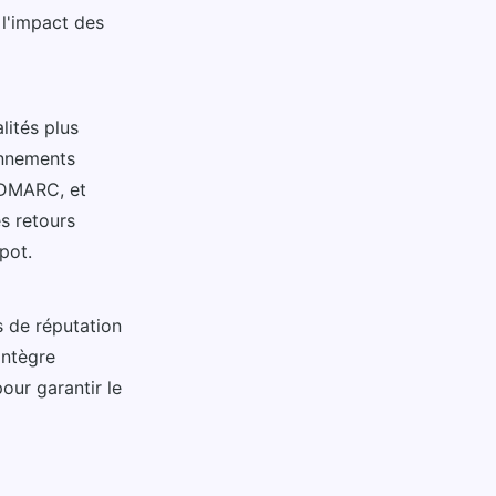
 l'impact des
lités plus
onnements
 DMARC, et
es retours
pot.
 de réputation
intègre
our garantir le