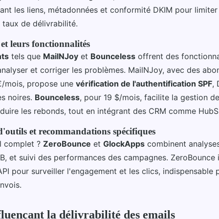
iant les liens, métadonnées et conformité DKIM pour limiter
taux de délivrabilité.
et leurs fonctionnalités
nts
tels que
MailNJoy
et
Bounceless
offrent des fonctionna
nalyser et corriger les problèmes. MailNJoy, avec des ab
 €/mois, propose une
vérification de l'authentification SPF
,
es noires.
Bounceless
, pour 19 $/mois, facilite la gestion d
éduire les rebonds, tout en intégrant des CRM comme HubS
outils et recommandations spécifiques
il complet ?
ZeroBounce
et
GlockApps
combinent analyses
A/B, et suivi des performances des campagnes. ZeroBounce 
I pour surveiller l'engagement et les clics, indispensable p
nvois.
luençant la délivrabilité des emails