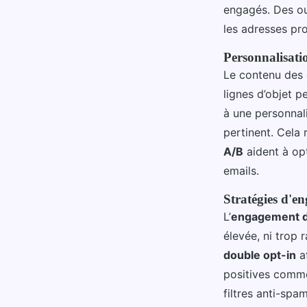
engagés. Des ou
les adresses pr
Personnalisati
Le contenu des 
lignes d’objet 
à une personnal
pertinent. Cela
A/B
aident à op
emails.
Stratégies d'e
L’
engagement 
élevée, ni trop 
double opt-in
af
positives comme
filtres anti-sp