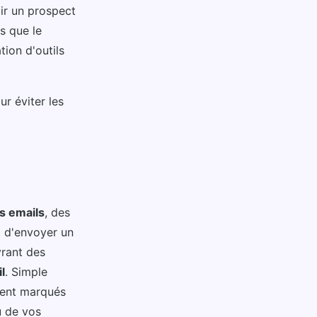
ir un prospect
es que le
tion d'outils
r éviter les
es emails
, des
 d'envoyer un
vrant des
l
. Simple
oient marqués
u de vos