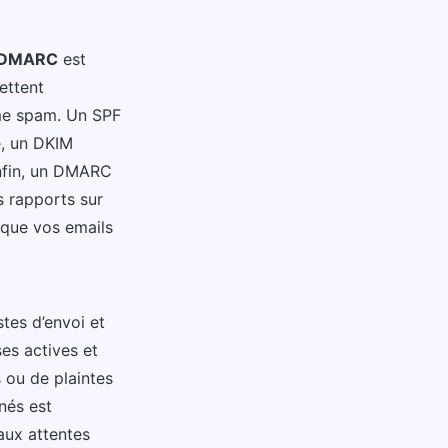
DMARC
est
ettent
mme spam. Un SPF
e, un DKIM
Enfin, un DMARC
s rapports sur
 que vos emails
tes d’envoi et
ses actives et
 ou de plaintes
nés est
aux attentes