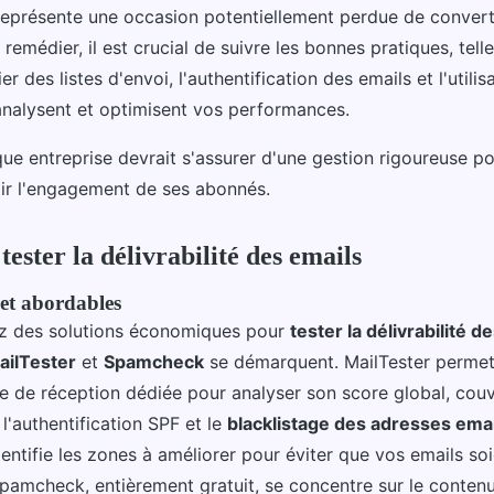
représente une occasion potentiellement perdue de convert
 remédier, il est crucial de suivre les bonnes pratiques, tell
r des listes d'envoi, l'authentification des emails et l'utilisa
 analysent et optimisent vos performances.
e entreprise devrait s'assurer d'une gestion rigoureuse pou
ir l'engagement de ses abonnés.
tester la délivrabilité des emails
 et abordables
ez des solutions économiques pour
tester la délivrabilité d
ailTester
et
Spamcheck
se démarquent. MailTester permet
te de réception dédiée pour analyser son score global, cou
'authentification SPF et le
blacklistage des adresses emai
l identifie les zones à améliorer pour éviter que vos emails s
mcheck, entièrement gratuit, se concentre sur le conten