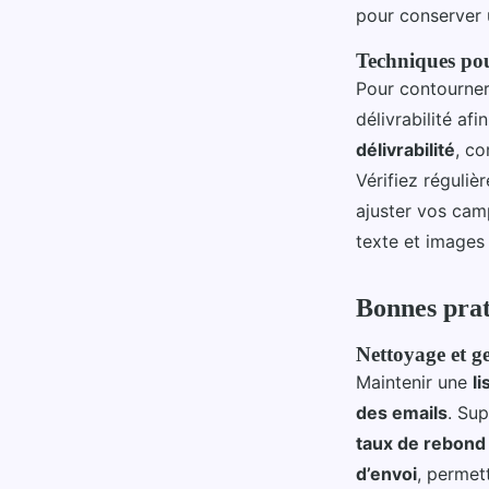
pour conserver 
Techniques pour
Pour contourner 
délivrabilité af
délivrabilité
, co
Vérifiez réguliè
ajuster vos ca
texte et images 
Bonnes prat
Nettoyage et ge
Maintenir une
l
des emails
. Sup
taux de rebond
d’envoi
, permet