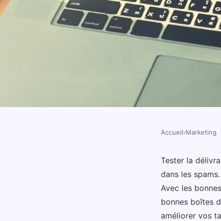
Accueil
›
Marketing
MARKETING
Tester la délivrabilité
Tester la délivr
dans les spams.
les spams !
Avec les bonnes
bonnes boîtes de
améliorer vos t
Tom
•
17 janvier 2025
•
5 min de lecture